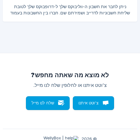
'כותרת' לעיון ואת כתובת 'אימייל' שאליה יש להעביר את הנתונים.
ניתן לחבר את חשבון ה-ווליבוקס שלך ל-דרופבוקס שלך לטובת
מעתה יעברו לאי
שליחת חשבוניות לדרייב ושמירתם שם. חברו בין החשבונות בעמוד
האינטגרציה עם דרופבוקס, ולאחר מכן, תוכל לבחור ולשלוח את
החשבוניות שלכם מעמוד 'כל החשבוניות ישירות ל-דרופבוקס.
תכונה זו עוזרת לך לשמור את הקבלות שלך בטוחות ומאורגנות
במקום אחד. חיבור ווליבוקס לדרופבוקס התחברו לחשבון ווליבוקס
שלכם. לחצו על הגדרות ואינטגרציות. לחצו על דרופבוקס לחצו על
הכפתור או על האייקון של הפלוס בפינה השמאלית העליונה.
תתבקש לבחור את חשבון הדרופבוקס שברצ
לא מוצא מה שאתה מחפש?
צ'וטט איתנו או לחלופין שלח לנו מייל.
צ'וטט איתנו
שלח לנו מייל
© 2026