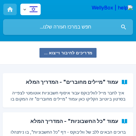
מדריכים לחיבור וייצוא נתונים במערכות שונות
עמוד "מיילים מחוברים" - המדריך המלא
איך לחבר מייל לווליבוקס עבור איסוף חשבוניות אוטומטי לצפייה
בסרטון ביוטיוב הקליקו כאן עמוד "מיילים מחוברים" זה המקום בו
מקשרים את המייל לווליבוקס על מנת שחשבוניות ייאספו באופן
אוטומטי. לאחר כל חיבור תופיע אינדקציה על המסך שחשבון המייל
מחובר. מיד לאחר מכן יתחיל הסנכרון, שעשוי לקחת מספר דקות
עמוד "כל החשבוניות" - המדריך המלא
ואפילו יותר במקרים מסויימים,. את הקבלות והחשבונ
ברוכים הבאים ללב של ווליבוקס - דף "כל החשבוניות", בו ניתנהלו