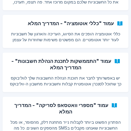
את כל החשבוניות שלכם במקום מרוכז אחד. פה תצפו, תערכו,
תמיינו, והכי חשוב- תייצאו את החשבוניות שלכם, בין אם הן
מגיעות ישירות מהמייל שלכם או כאלו שסרקתם ושלחתם בווטסאפ.
צפייה בחשבוניות שלכם בהגעתכם לדף "כל החשבוניות", תשימו לב
עמוד "כללי אוטומציה" - המדריך המלא
לגלריית/רשימת החשבוניות שלכם. כל תמונה (או שורה בתצוגת
טבלה) מייצגת חשבונית בודדת, כוללת תצלום, שם הספק, הסכום
כללי אוטומציה הופכים את הסיווג, העריכה והארגון של חשבוניות
והתאריך. למבט מעמיק יותר, יש לכם אפשרות לעבור לתצוגת
לעוד יותר אוטומטיים. הם מפשטים משימות שחוזרות על עצמן
טבלה, שמציגה את החשבוניות שלכם בפורמט רשימה
ומבטיחים ניהול עקבי של מסמכים. הגדרת כללי אוטומציה עדכון:
יצירת כללי אוטומציה מכל סוג ובקלות | רק לעדכן שהפיצ'ר של כללי
האוטומציה עבר שיפור וכעת מעמוד כללי האוטומציה אפשר לייצר
עמוד "התממשקות לתכנת הנהלת חשבונות" -
מספר רק של חוקים שיעמדו לרשותכם. נכנסים לחשבון ווליבוקס
המדריך המלא
עוברים לעמוד "כללי אוטומציה"
יש באפשרותך לחבר את תוכנת הנהלת החשבונות שלך לווליבוקס
כך שתוכל לסנכרן אוטומטית קבלות וחשבוניות מחשבון ה-ווליבוקס
שלך לתכנת הנהלת החשבונות שלך. תוכנות נתמכות: (לחצו על שם
התוכנה שברשימה כדי לצפות במדריך המלא עבורה) מורנינג
(חשבונית ירוקה) פייפרלס [אייקאונט](https://hel
עמוד "מספרי וואטסאפ לסריקה" - המדריך
המלא
הפתרון הפשוט ביותר לקבלות נייר מתחנת דלק, מהסופר, או מכל
החשבוניות שאנחנו מקבלים בSMS מהספקים השונים. כל מה